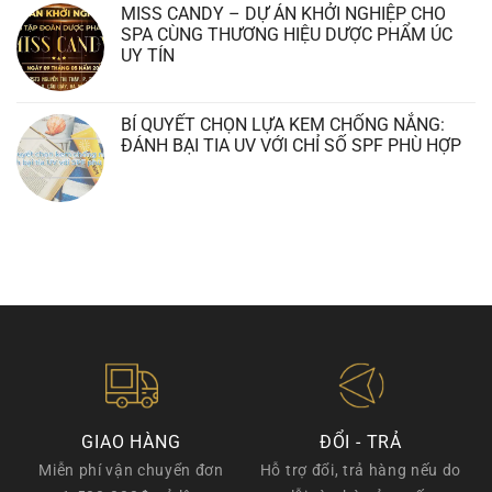
MISS CANDY – DỰ ÁN KHỞI NGHIỆP CHO
SPA CÙNG THƯƠNG HIỆU DƯỢC PHẨM ÚC
UY TÍN
BÍ QUYẾT CHỌN LỰA KEM CHỐNG NẮNG:
ĐÁNH BẠI TIA UV VỚI CHỈ SỐ SPF PHÙ HỢP
GIAO HÀNG
ĐỔI - TRẢ
Miễn phí vận chuyển đơn
Hỗ trợ đổi, trả hàng nếu do