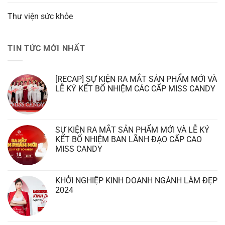
Thư viện sức khỏe
TIN TỨC MỚI NHẤT
[RECAP] SỰ KIỆN RA MẮT SẢN PHẨM MỚI VÀ
LỄ KÝ KẾT BỔ NHIỆM CÁC CẤP MISS CANDY
SỰ KIỆN RA MẮT SẢN PHẨM MỚI VÀ LỄ KÝ
KẾT BỔ NHIỆM BAN LÃNH ĐẠO CẤP CAO
MISS CANDY
KHỞI NGHIỆP KINH DOANH NGÀNH LÀM ĐẸP
2024