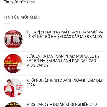
Thư viện sức khỏe
TIN TỨC MỚI NHẤT
[RECAP] SỰ KIỆN RA MẮT SẢN PHẨM MỚI VÀ
LỄ KÝ KẾT BỔ NHIỆM CÁC CẤP MISS CANDY
SỰ KIỆN RA MẮT SẢN PHẨM MỚI VÀ LỄ KÝ
KẾT BỔ NHIỆM BAN LÃNH ĐẠO CẤP CAO
MISS CANDY
KHỞI NGHIỆP KINH DOANH NGÀNH LÀM ĐẸP
2024
MISS CANDY – DỰ ÁN KHỞI NGHIỆP CHO