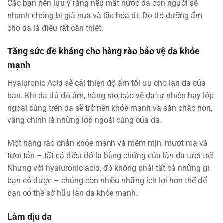
Các bạn nên lưu ý rằng nếu mất nước da con người sẽ
nhanh chóng bị già nua và lão hóa đi. Do đó dưỡng ẩm
cho da là điều rất cần thiết.
Tăng sức đề kháng cho hàng rào bảo vệ da khỏe
mạnh
Hyaluronic Acid sẽ cải thiện độ ẩm tối ưu cho làn da của
bạn. Khi da đủ độ ẩm, hàng rào bảo vệ da tự nhiên hay lớp
ngoài cùng trên da sẽ trở nên khỏe mạnh và săn chắc hơn,
vâng chính là những lớp ngoài cùng của da.
Một hàng rào chắn khỏe mạnh và mềm mịn, mượt mà và
tươi tắn – tất cả điều đó là bằng chứng của làn da tươi trẻ!
Nhưng với hyaluronic acid, đó không phải tất cả những gì
bạn có được – chúng còn nhiều những ích lợi hơn thế để
bạn có thể sở hữu làn da khỏe mạnh.
Làm dịu da