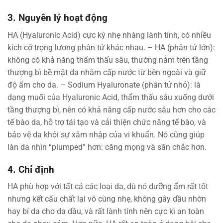
3. Nguyên lý hoạt động
HA (Hyaluronic Acid) cực kỳ nhẹ nhàng lành tính, có nhiều
kích cỡ trọng lượng phân tử khác nhau. – HA (phân tử lớn):
không có khả năng thẩm thấu sâu, thường nằm trên tầng
thượng bì bề mặt da nhằm cấp nước từ bên ngoài và giữ
độ ẩm cho da. – Sodium Hyaluronate (phân tử nhỏ): là
dạng muối của Hyaluronic Acid, thẩm thấu sâu xuống dưới
tầng thượng bì, nên có khả năng cấp nước sâu hơn cho các
tế bào da, hỗ trợ tái tạo và cải thiện chức năng tế bào, và
bảo vệ da khỏi sự xâm nhập của vi khuẩn. Nó cũng giúp
làn da nhìn “plumped” hơn: căng mọng và săn chắc hơn.
4. Chỉ định
HA phù hợp với tất cả các loại da, dù nó dưỡng ẩm rất tốt
nhưng kết cấu chất lại vô cùng nhẹ, không gây dầu nhờn
hay bí da cho da dầu, và rất lành tính nên cực kì an toàn