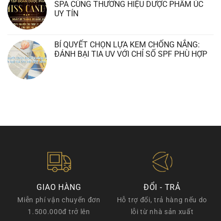
SPA CÙNG THƯƠNG HIỆU DƯỢC PHẨM ÚC
UY TÍN
BÍ QUYẾT CHỌN LỰA KEM CHỐNG NẮNG:
ĐÁNH BẠI TIA UV VỚI CHỈ SỐ SPF PHÙ HỢP
GIAO HÀNG
ĐỔI - TRẢ
Miễn phí vận chuyển đơn
Hỗ trợ đổi, trả hàng nếu do
1.500.000đ trở lên
lỗi từ nhà sản xuất