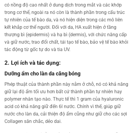
có nồng độ cao nhất ở dung dịch trong mắt và các khớp
trong cơ thể, ngoài ra nó còn là thành phần trong cấu trúc
tự nhiên của tế bào da, và nó hiện diện trong các mô liên
kết khắp cơ thể người. Đối với da, HA xuất hiện ở tầng
thượng bì (epidermis) và hạ bì (dermis), với chức năng cấp
và giữ nước, trao đổi chất, tái tạo tế bào, bảo vệ tế bào khỏi
tác động từ gốc tự do và tia UV.
2.
Lợi ích và tác dụng:
Dưỡng ẩm cho làn da căng bóng
Phép thuật của thành phần này nằm ở chỗ, nó có khả năng
giữ lại độ ẩm tối ưu hơn bất cứ thành phần tự nhiên hay
polymer nhân tạo nào. Thực tế thì 1 gram của hyaluronic
acid có khả năng giữ đến 6l nước. Chính vì thế, giúp giữ
nước cho làn da, cải thiện độ ẩm cũng như giữ cho các sợi
Collagen săn chắc, dẻo dai.