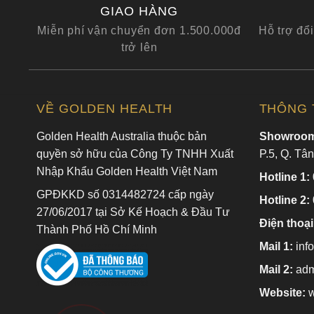
HEALTH
GIAO HÀNG
Miễn phí vận chuyển đơn 1.500.000đ
Hỗ trợ đổi
Axit lactic
: Axit lactic giúp cải thiện yếu tố dưỡng 
trở lên
thiện, giúp giảm thiểu các vết sẹo do mụn, các vết t
Axit glycolic
: một chất tẩy tế bào da chết tốt, giúp t
căng mọng tràn đầy sức sống.
VỀ GOLDEN HEALTH
THÔNG T
Multifruit BSC
: có tác dụng thúc đẩy làn da tươi trẻ b
Golden Health Australia thuộc bản
Showroom
Tinh chất trà xanh
: Là hỗn hợp có tính kháng khuẩn 
quyền sở hữu của Công Ty TNHH Xuất
P.5, Q. Tâ
mát, sảng khoái.
Nhập Khẩu Golden Health Việt Nam
Hotline 1:
GPĐKKD số 0314482724 cấp ngày
Hotline 2:
27/06/2017 tại Sở Kế Hoạch & Đầu Tư
Điện thoại
Thành Phố Hồ Chí Minh
Mail 1:
inf
Mail 2:
adm
Website:
w