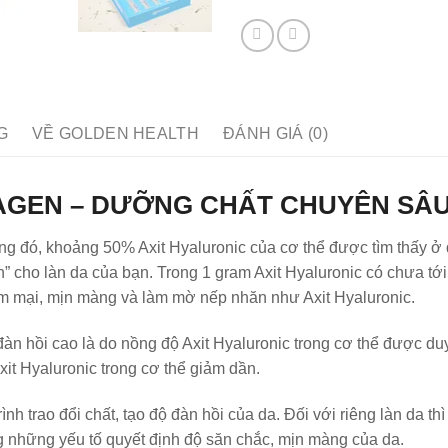
G
VỀ GOLDEN HEALTH
ĐÁNH GIÁ (0)
LAGEN – DƯỠNG CHẤT CHUYÊN SÂ
ong đó, khoảng 50% Axit Hyaluronic của cơ thể được tìm thấy ở d
” cho làn da của bạn. Trong 1 gram Axit Hyaluronic có chưa tớ
m mại, mịn màng và làm mờ nếp nhăn như Axit Hyaluronic.
n hồi cao là do nồng độ Axit Hyaluronic trong cơ thể được duy t
xit Hyaluronic trong cơ thể giảm dần.
trình trao đổi chất, tạo độ đàn hồi của da. Đối với riêng làn da 
g những yếu tố quyết định độ săn chắc, mịn màng của da.