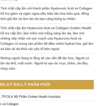
Tinh chất cấp ẩm với thành phần Hyaluronic Acid và Collagen
hỗ trợ giảm và ngăn ngừa dấu hiệu lão hóa hiệu quả, đồng
thời giữ ẩm và làm làn da bạn căng bóng tự nhiên.
Tinh chất cấp ẩm Hyaluronic Acid và Collagen Golden Health
hỗ trợ cấp ẩm, làm mềm mịn trắng sáng làn da, làm mờ
những nếp nhăn với sức mạnh của Hyaluronic Acid và
Collagen có trong sản phẩm để điều chỉnh hydrat hóa, giữ ẩm
và bảo vệ da khỏi các yếu tố bên ngoài.
Những người đang lo lắng về các vấn đề lão hóa. Người có
làn da khô, mất nước. Người bị sẹo do mụn, thâm, da dầu,
nhạy cảm.
NG KÝ ĐẠI LÝ PHÂN PHỐI
,
TPCN & Mỹ Phẩm Golden Health Australia
ic và Collagen