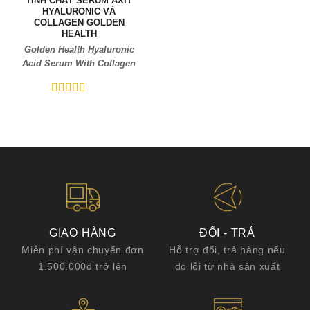
TINH CHẤT SERUM AXIT
HYALURONIC VÀ
COLLAGEN GOLDEN
HEALTH
Golden Health Hyaluronic
Acid Serum With Collagen
5
5
trên 5 dựa
trên
đánh
giá
GIAO HÀNG
ĐỔI - TRẢ
Miễn phí vận chuyển đơn
Hỗ trợ đổi, trả hàng nếu
1.500.000đ trở lên
do lỗi từ nhà sản xuất