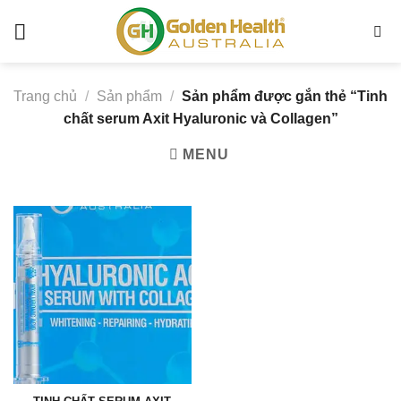
Chuyển
đến
Tinh
nội
chất
dung
serum
Trang chủ
/
Sản phẩm
/
Sản phẩm được gắn thẻ “Tinh
Axit
chất serum Axit Hyaluronic và Collagen”
Hyaluronic
MENU
và
Collagen
-
Golden
Health
Australia