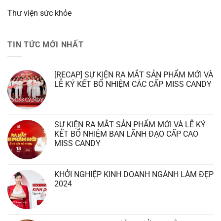
Thư viện sức khỏe
TIN TỨC MỚI NHẤT
[RECAP] SỰ KIỆN RA MẮT SẢN PHẨM MỚI VÀ
LỄ KÝ KẾT BỔ NHIỆM CÁC CẤP MISS CANDY
SỰ KIỆN RA MẮT SẢN PHẨM MỚI VÀ LỄ KÝ
KẾT BỔ NHIỆM BAN LÃNH ĐẠO CẤP CAO
MISS CANDY
KHỞI NGHIỆP KINH DOANH NGÀNH LÀM ĐẸP
2024