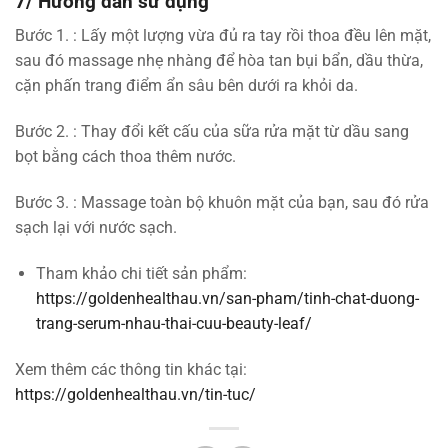
7/ Hướng dẫn sử dụng
Bước 1. : Lấy một lượng vừa đủ ra tay rồi thoa đều lên mặt,
sau đó massage nhẹ nhàng để hòa tan bụi bẩn, dầu thừa,
cặn phấn trang điểm ẩn sâu bên dưới ra khỏi da.
Bước 2. : Thay đổi kết cấu của sữa rửa mặt từ dầu sang
bọt bằng cách thoa thêm nước.
Bước 3. : Massage toàn bộ khuôn mặt của bạn, sau đó rửa
sạch lại với nước sạch.
Tham khảo chi tiết sản phẩm:
https://goldenhealthau.vn/san-pham/tinh-chat-duong-
trang-serum-nhau-thai-cuu-beauty-leaf/
Xem thêm các thông tin khác tại:
https://goldenhealthau.vn/tin-tuc/