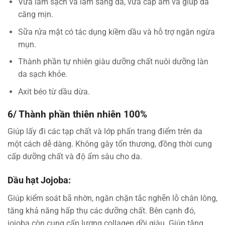
Vừa làm sạch và làm sáng da, vừa cấp ẩm và giúp da
căng mịn.
Sữa rửa mặt có tác dụng kiềm dầu và hỗ trợ ngăn ngừa
mụn.
Thành phần tự nhiên giàu dưỡng chất nuôi dưỡng làn
da sạch khỏe.
Axit béo từ dầu dừa.
6/ Thành phần thiên nhiên 100%
Giúp lấy đi các tạp chất và lớp phấn trang điểm trên da
một cách dễ dàng. Không gây tổn thương, đồng thời cung
cấp dưỡng chất và độ ẩm sâu cho da.
Dầu hạt Jojoba:
Giúp kiểm soát bã nhờn, ngăn chặn tắc nghẽn lỗ chân lông,
tăng khả năng hấp thụ các dưỡng chất. Bên cạnh đó,
jojoba còn cung cấp lượng collagen dồi giàu. Giúp tăng