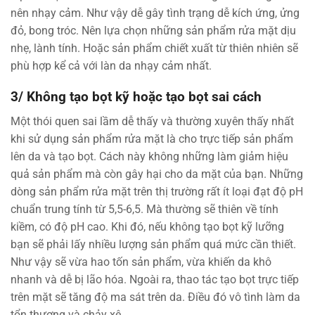
nên nhạy cảm. Như vậy dễ gây tình trạng dễ kích ứng, ửng
đỏ, bong tróc. Nên ​lựa chọn những sản phẩm rửa mặt dịu
nhẹ, lành tính. Hoặc sản phẩm chiết xuất từ thiên nhiên sẽ
phù hợp kể cả với làn da nhạy cảm nhất.
3/ Không tạo bọt kỹ hoặc tạo bọt sai cách
Một thói quen sai lầm dễ thấy và thường xuyên thấy nhất
khi sử dụng sản phẩm rửa mặt là cho trực tiếp sản phẩm
lên da và tạo bọt. Cách này không những làm giảm hiệu
quả sản phẩm mà còn gây hại cho da mặt của bạn. Những
dòng sản phẩm rửa mặt trên thị trường rất ít loại đạt độ pH
chuẩn trung tính từ 5,5-6,5. Mà thường sẽ thiên về tính
kiềm, có độ pH cao. Khi đó, nếu không tạo bọt kỹ lưỡng
bạn sẽ phải lấy nhiều lượng sản phẩm quá mức cần thiết.
Như vậy sẽ vừa hao tốn sản phẩm, vừa khiến da khô
nhanh và dễ bị lão hóa. Ngoài ra, thao tác tạo bọt trực tiếp
trên mặt sẽ tăng độ ma sát trên da. Điều đó vô tình làm da
tổn thương và chảy xệ.