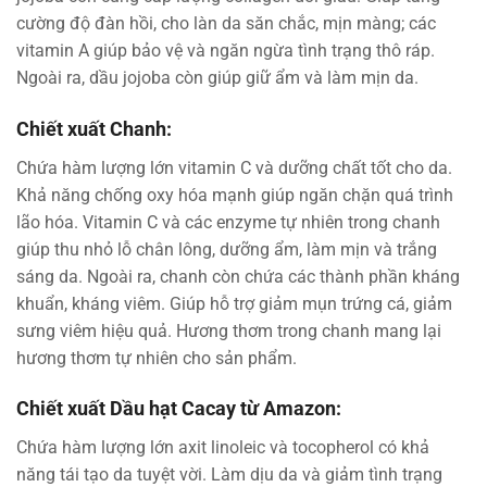
cường độ đàn hồi, cho làn da săn chắc, mịn màng; các
vitamin A giúp bảo vệ và ngăn ngừa tình trạng thô ráp.
Ngoài ra, dầu jojoba còn giúp giữ ẩm và làm mịn da.
Chiết xuất Chanh:
Chứa hàm lượng lớn vitamin C và dưỡng chất tốt cho da.
Khả năng chống oxy hóa mạnh giúp ngăn chặn quá trình
lão hóa. Vitamin C và các enzyme tự nhiên trong chanh
giúp thu nhỏ lỗ chân lông, dưỡng ẩm, làm mịn và trắng
sáng da. Ngoài ra, chanh còn chứa các thành phần kháng
khuẩn, kháng viêm. Giúp hỗ trợ giảm mụn trứng cá, giảm
sưng viêm hiệu quả. Hương thơm trong chanh mang lại
hương thơm tự nhiên cho sản phẩm.
Chiết xuất Dầu hạt Cacay từ Amazon:
Chứa hàm lượng lớn axit linoleic và tocopherol có khả
năng tái tạo da tuyệt vời. Làm dịu da và giảm tình trạng