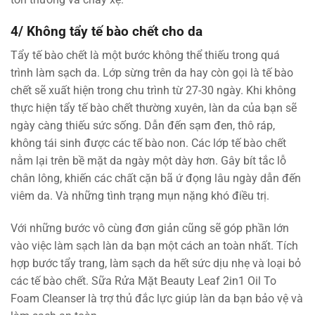
4/ Không tẩy tế bào chết cho da
Tẩy tế bào chết là một bước không thể thiếu trong quá
trình làm sạch da. Lớp sừng trên da hay còn gọi là tế bào
chết sẽ xuất hiện trong chu trình từ 27-30 ngày. Khi không
thực hiện tẩy tế bào chết thường xuyên, làn da của bạn sẽ
ngày càng thiếu sức sống. Dẫn đến sạm đen, thô ráp,
không tái sinh được các tế bào non. Các lớp tế bào chết
nằm lại trên bề mặt da ngày một dày hơn. Gây bít tắc lỗ
chân lông, khiến các chất cặn bã ứ đọng lâu ngày dẫn đến
viêm da. Và những tình trạng mụn nặng khó điều trị.
Với những bước vô cùng đơn giản cũng sẽ góp phần lớn
vào việc làm sạch làn da bạn một cách an toàn nhất. Tích
hợp bước tẩy trang, làm sạch da hết sức dịu nhẹ và loại bỏ
các tế bào chết. Sữa Rửa Mặt Beauty Leaf 2in1 Oil To
Foam Cleanser là trợ thủ đắc lực giúp làn da bạn bảo vệ và