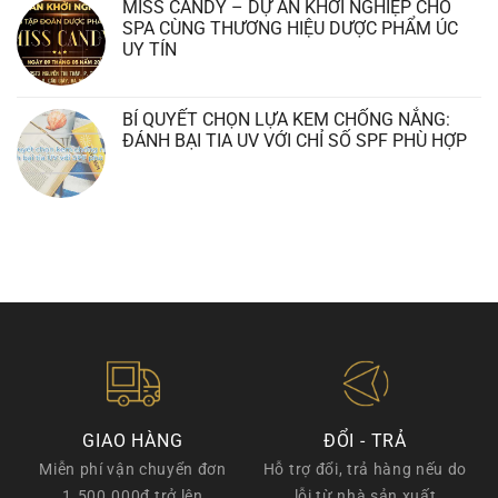
MISS CANDY – DỰ ÁN KHỞI NGHIỆP CHO
SPA CÙNG THƯƠNG HIỆU DƯỢC PHẨM ÚC
UY TÍN
BÍ QUYẾT CHỌN LỰA KEM CHỐNG NẮNG:
ĐÁNH BẠI TIA UV VỚI CHỈ SỐ SPF PHÙ HỢP
GIAO HÀNG
ĐỔI - TRẢ
Miễn phí vận chuyển đơn
Hỗ trợ đổi, trả hàng nếu do
1.500.000đ trở lên
lỗi từ nhà sản xuất