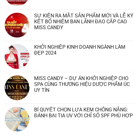
SỰ KIỆN RA MẮT SẢN PHẨM MỚI VÀ LỄ KÝ
KẾT BỔ NHIỆM BAN LÃNH ĐẠO CẤP CAO
MISS CANDY
KHỞI NGHIỆP KINH DOANH NGÀNH LÀM
ĐẸP 2024
MISS CANDY – DỰ ÁN KHỞI NGHIỆP CHO
SPA CÙNG THƯƠNG HIỆU DƯỢC PHẨM ÚC
UY TÍN
BÍ QUYẾT CHỌN LỰA KEM CHỐNG NẮNG:
ĐÁNH BẠI TIA UV VỚI CHỈ SỐ SPF PHÙ HỢP