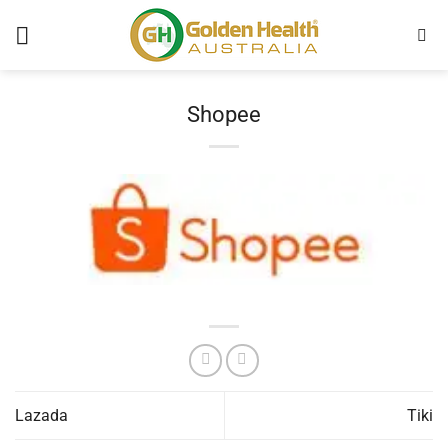
Chuyển
đến
nội
dung
Shopee
Lazada
Tiki