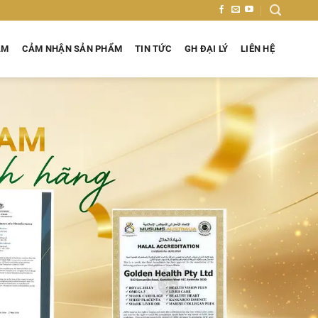
ẨM
CẢM NHẬN SẢN PHẨM
TIN TỨC
GH ĐẠI LÝ
LIÊN HỆ