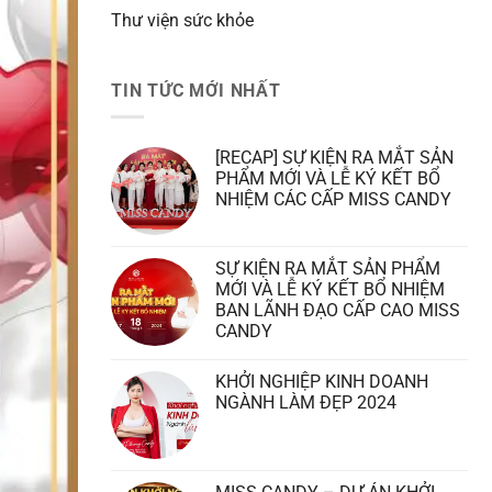
Thư viện sức khỏe
TIN TỨC MỚI NHẤT
[RECAP] SỰ KIỆN RA MẮT SẢN
PHẨM MỚI VÀ LỄ KÝ KẾT BỔ
NHIỆM CÁC CẤP MISS CANDY
SỰ KIỆN RA MẮT SẢN PHẨM
MỚI VÀ LỄ KÝ KẾT BỔ NHIỆM
BAN LÃNH ĐẠO CẤP CAO MISS
CANDY
KHỞI NGHIỆP KINH DOANH
NGÀNH LÀM ĐẸP 2024