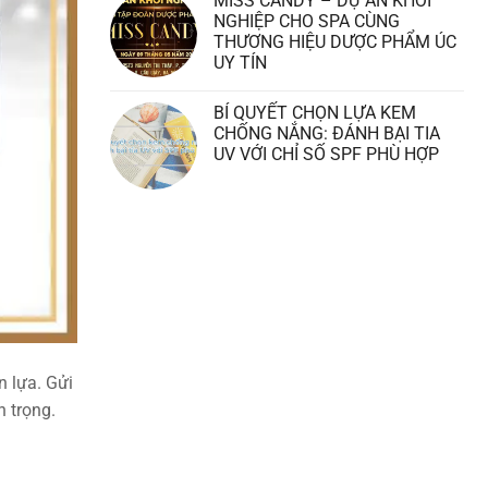
MISS CANDY – DỰ ÁN KHỞI
NGHIỆP CHO SPA CÙNG
THƯƠNG HIỆU DƯỢC PHẨM ÚC
UY TÍN
BÍ QUYẾT CHỌN LỰA KEM
CHỐNG NẮNG: ĐÁNH BẠI TIA
UV VỚI CHỈ SỐ SPF PHÙ HỢP
 lựa. Gửi
n trọng.