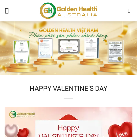
Chuyển
đến
nội
dung
HAPPY VALENTINE’S DAY