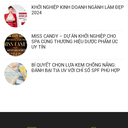
KHỞI NGHIỆP KINH DOANH NGÀNH LÀM ĐẸP
2024
MISS CANDY – DỰ ÁN KHỞI NGHIỆP CHO
SPA CÙNG THƯƠNG HIỆU DƯỢC PHẨM ÚC
UY TÍN
BÍ QUYẾT CHỌN LỰA KEM CHỐNG NẮNG:
ĐÁNH BẠI TIA UV VỚI CHỈ SỐ SPF PHÙ HỢP