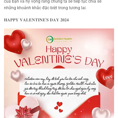
của bạn và hy vọng rằng chúng ta sẽ tiếp tục chia sẻ
những khoảnh khắc đặc biệt trong tương lai.
𝐇𝐀𝐏𝐏𝐘 𝐕𝐀𝐋𝐄𝐍𝐓𝐈𝐍𝐄’𝐒 𝐃𝐀𝐘 𝟐𝟎𝟐𝟒