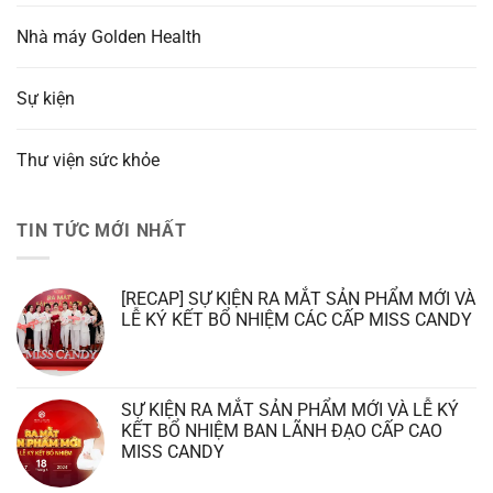
Nhà máy Golden Health
Sự kiện
Thư viện sức khỏe
TIN TỨC MỚI NHẤT
[RECAP] SỰ KIỆN RA MẮT SẢN PHẨM MỚI VÀ
LỄ KÝ KẾT BỔ NHIỆM CÁC CẤP MISS CANDY
SỰ KIỆN RA MẮT SẢN PHẨM MỚI VÀ LỄ KÝ
KẾT BỔ NHIỆM BAN LÃNH ĐẠO CẤP CAO
MISS CANDY