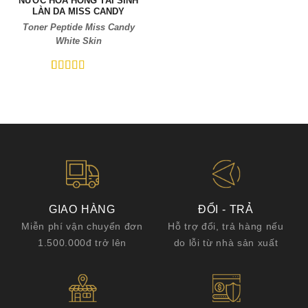
NƯỚC HOA HỒNG TÁI SINH
LÀN DA MISS CANDY
Toner Peptide Miss Candy
White Skin
5
5
trên 5 dựa
trên
đánh
giá
GIAO HÀNG
ĐỔI - TRẢ
Miễn phí vận chuyển đơn
Hỗ trợ đổi, trả hàng nếu
1.500.000đ trở lên
do lỗi từ nhà sản xuất