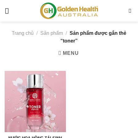
Chuyển
đến
toner
nội
-
dung
Golden
Trang chủ
/
Sản phẩm
/
Sản phẩm được gắn thẻ
Health
“toner”
Australia
MENU