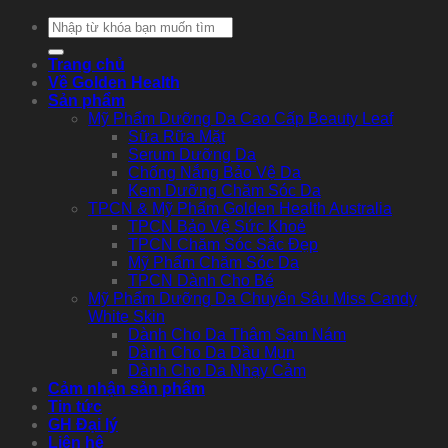
Tìm
kiếm:
Trang chủ
Về Golden Health
Sản phẩm
Mỹ Phẩm Dưỡng Da Cao Cấp Beauty Leaf
Sữa Rữa Mặt
Serum Dưỡng Da
Chống Nắng Bảo Vệ Da
Kem Dưỡng Chăm Sóc Da
TPCN & Mỹ Phẩm Golden Health Australia
TPCN Bảo Vệ Sức Khoẻ
TPCN Chăm Sóc Sắc Đẹp
Mỹ Phẩm Chăm Sóc Da
TPCN Dành Cho Bé
Mỹ Phẩm Dưỡng Da Chuyên Sâu Miss Candy
White Skin
Dành Cho Da Thâm Sạm Nám
Dành Cho Da Dầu Mụn
Dành Cho Da Nhạy Cảm
Cảm nhận sản phẩm
Tin tức
GH Đại lý
Liên hệ