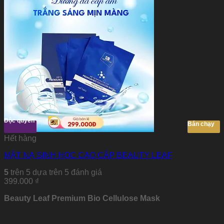
Độc quyền
Bán chạy
Hết hàng
MẶT NẠ SINH HỌC CAO CẤP BEAUTY LEAF
5
trên 5 dựa trên
5
đánh giá
399.000
₫
Beauty Leaf Premium Bio Cellulose Mask