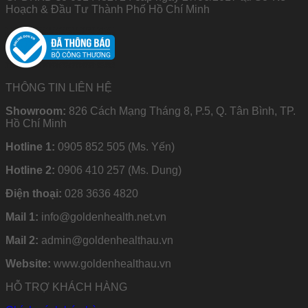
Hoạch & Đầu Tư Thành Phố Hồ Chí Minh
THÔNG TIN LIÊN HỆ
Showroom:
826 Cách Mạng Tháng 8, P.5, Q. Tân Bình, TP.
Hồ Chí Minh
Hotline 1:
0905 852 505 (Ms. Yến)
Hotline 2:
0906 410 257 (Ms. Dung)
Điện thoại:
028 3636 4820
Mail 1:
info@goldenhealth.net.vn
Mail 2:
admin@goldenhealthau.vn
Website:
www.goldenhealthau.vn
HỖ TRỢ KHÁCH HÀNG