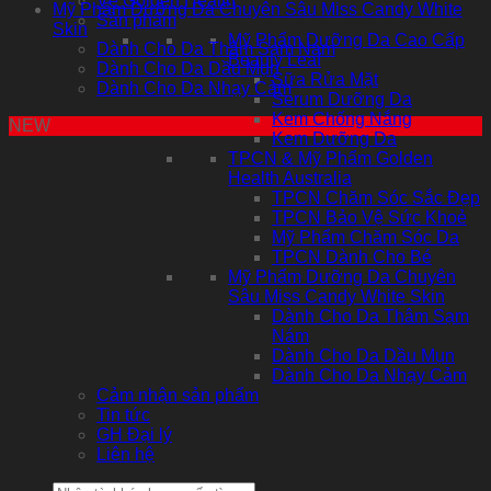
Về Golden Health
Mỹ Phẩm Dưỡng Da Chuyên Sâu Miss Candy White
Sản phẩm
Skin
Mỹ Phẩm Dưỡng Da Cao Cấp
Dành Cho Da Thâm Sạm Nám
Beauty Leaf
Dành Cho Da Dầu Mụn
Sữa Rửa Mặt
Dành Cho Da Nhạy Cảm
Serum Dưỡng Da
Kem Chống Nắng
NEW
Kem Dưỡng Da
TPCN & Mỹ Phẩm Golden
Health Australia
TPCN Chăm Sóc Sắc Đẹp
TPCN Bảo Vệ Sức Khoẻ
Mỹ Phẩm Chăm Sóc Da
TPCN Dành Cho Bé
Mỹ Phẩm Dưỡng Da Chuyên
Sâu Miss Candy White Skin
Dành Cho Da Thâm Sạm
Nám
Dành Cho Da Dầu Mụn
Dành Cho Da Nhạy Cảm
Cảm nhận sản phẩm
Tin tức
GH Đại lý
Liên hệ
Tìm