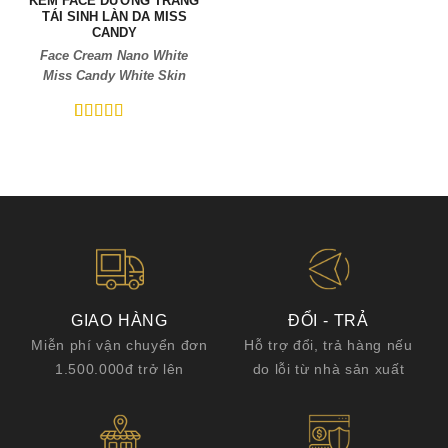
KEM FACE DƯỠNG TRẮNG
TÁI SINH LÀN DA MISS
CANDY
Face Cream Nano White
Miss Candy White Skin
5
5
trên 5 dựa
trên
đánh
giá
GIAO HÀNG
ĐỔI - TRẢ
Miễn phí vận chuyển đơn
Hỗ trợ đổi, trả hàng nếu
1.500.000đ trở lên
do lỗi từ nhà sản xuất