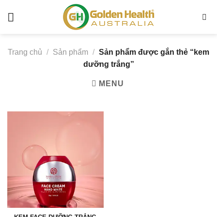
Chuyển
đến
kem
nội
dưỡng
dung
trắng
Trang chủ
/
Sản phẩm
/
Sản phẩm được gắn thẻ “kem
-
dưỡng trắng”
Golden
MENU
Health
Australia